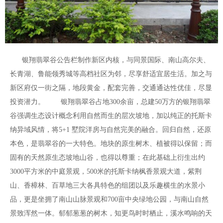
银翔翡翠谷公告栏制作新区内核，与同景国际、南山高尔夫、
长青湖、鲁能领秀城等高档社区为邻，尽享舒适宜居生活。加之与
新区府仅一街之隔，地段黄金，配套完善，交通通达性优佳，尽显
投资潜力。 银翔翡翠谷占地300余亩，总建50万方的银翔翡翠
谷强调生态设计概念利用自然而生的层次坡地，加以纯正的托斯卡
纳异域风情，将5+1 墅院洋房与自然完美的融合。回归自然，还原
本色，是翡翠谷的一大特色。地块的原生树木、植被得以保留；而
固有的天然原生态坡地山谷，也得以尊重；在此基础上衍生出约
3000平方米的中庭景观，500米的托斯卡纳枫香景观大道，紫荆
山、香樟林、百草地三大各具特色的组团以及乐趣横生的水景小
品，更是坐拥了南山山脉景观和700亩中央绿地公园，与南山自然
景致浑然一体。郁郁葱葱的树木，知更鸟时时栖止，溪水鸣响的天